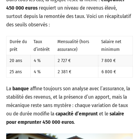
450 000 euros
requiert un niveau de revenus élevé,
surtout depuis la remontée des taux. Voici un récapitulatif
des seuils observés :
Durée du
Taux
Mensualité (hors
Salaire net
prêt
d’intérêt
assurance)
minimum
20 ans
4 %
2 727 €
7 800 €
25 ans
4 %
2 381 €
6 800 €
La
banque
affine toujours son analyse avec l’assurance, la
stabilité des revenus, et la présence d’un apport, mais la
mécanique reste sans mystère : chaque variation de taux
ou de durée modifie la
capacité d’emprunt
et le
salaire
pour emprunter 450 000 euros
.